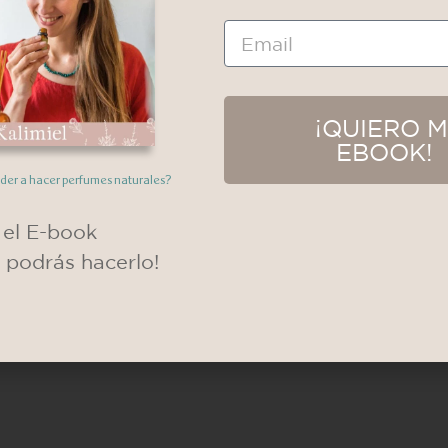
Email
¡QUIERO M
EBOOK!
nder a hacer perfumes naturales?
el E-book
y podrás hacerlo!