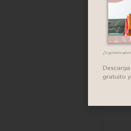
¿Te gustaría apre
Descarga 
gratuito 