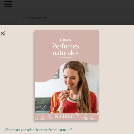
Anterior Lección
Plantilla Sueldo + Costos + Precios
¿Te gustaría aprender a hacer perfumes naturales?