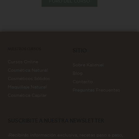
FORO DEL CURSO
NUESTROS CURSOS
SITIO
Cursos Online
Sobre Kalimiel
Cosmética Natural
Blog
Cosméticos Sólidos
Contacto
Maquillaje Natural
Preguntas Frecuentes
Cosmética Capilar
SUSCRIBITE A NUESTRA NEWSLETTER
¡Recibirás información exclusiva, recetas paso a paso,