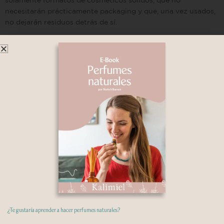
solamente formatos de cosméticos sólidos, que no
necesitarán prácticamente packaging y que, una vez usados,
no dejarán residuos detrás de sí.
Ojalá te contagie el deseo de aportar también vos tu granito
de arena para crear un mundo mejor, más justo y más
sustentable para tod@s!
He trabajado años en este material y en las fórmulas que te
comparto y las utilizo en mi día a día, igual que muchas
otr@s alumn@s. Por eso puedo decirte con total convicción
que este curso te va a acompañar eficazmente en el proceso
de aprendizaje, práctica y perfeccionamiento de la creación
de los cosméticos sólidos naturales de tus sueños!
Bienvenid@!
¿Te gustaría aprender a hacer perfumes naturales?