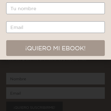
Cosmética Natural
Blog
Nombre
Cosméticos Sólidos
Contacto
Maquillaje Natural
Preguntas Frecuentes
Cosmética Capilar
Email
SUSCRIBITE A NUESTRA NEWSLETTER
¡QUIERO MI EBOOK!
¡Recibirás información exclusiva, recetas paso a paso,
recursos gratuitos, promociones y mucho más!
Nombre
Email
¡QUIERO SUSCRIBIRME!