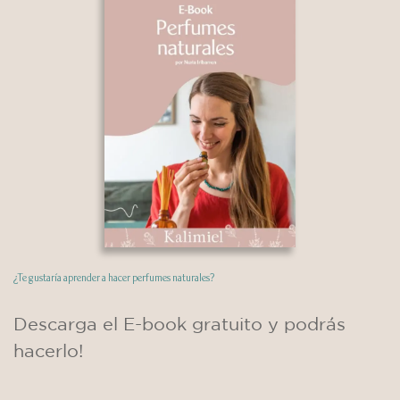
Cerrado
Primeros pasos
Apuntarme
FORO DEL CURSO
¿Te gustaría aprender a hacer perfumes naturales?
Descarga el E-book gratuito y podrás
hacerlo!
NUESTROS CURSOS
SITIO
Cursos Online
Sobre Kalimiel