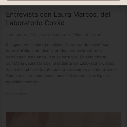
Entrevista con Laura Marcos, del
Laboratorio Coloid
1 comentario
/
Exclusivo Membresía
/
Nuria Iribarren
Si alguna vez soñaste con llevar tu marca de cosmética
natural al siguiente nivel y producir en un laboratorio
certificado, esta entrevista es para vos. En esta charla
con María Laura Marcos, presidenta del Laboratorio Coloid,
vas a descubrir:– Cuánto cuesta producir en un laboratorio.–
Cómo es el proceso paso a paso.– Qué requisitos legales
necesitás cumplir.–
Leer más »
Manual
“Conservación