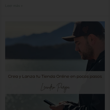
Leer más »
Clase
“Crea
y
Lanza
tu
Tienda
Online
en
pocos
pasos”