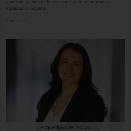
combinan y cómo podemos usarlas para crear aromas
equilibrados, seguros
Leer más »
Clase
Arquetipos
de
Marca