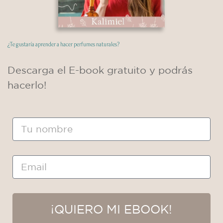
Entrevista
con
¿Te gustaría aprender a hacer perfumes naturales?
Laura
Marcos,
Descarga el E-book gratuito y podrás
del
hacerlo!
Laboratorio
Coloid
Nombre
Email
¡QUIERO MI EBOOK!