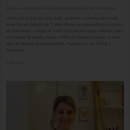
Deja un comentario
/
Exclusivo Membresía
/
Nuria Iribarren
Junto con la Dra Victoria Gallo, pediatra y médica Ayurveda,
creamos un Desafío de 3 días donde les compartimos a través
de Manuales y clases en VIVO información super valiosa sobre
el cuidado de bebés, niños y niñas de manera natural, lo más
libre de tóxicos que sea posible. Puedes ver los VIVOS y
descargar
Leer más »
Manual
“Guía
de
Tratamientos
Naturales
en
la
Infancia”