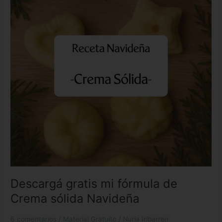
fórmula
de
Crema
sólida
Navideña
Descargá gratis mi fórmula de
Crema sólida Navideña
6 comentarios
/
Material Gratuito
/
Nuria Iribarren