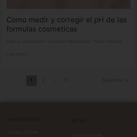
Como medir y corregir el pH de las
formulas cosmeticas
Deja un comentario
/
Exclusivo Membresía
/
Nuria Iribarren
Leer más »
1
2
…
11
Siguiente
→
NUESTROS CURSOS
SITIO
Cursos Online
Sobre Kalimiel