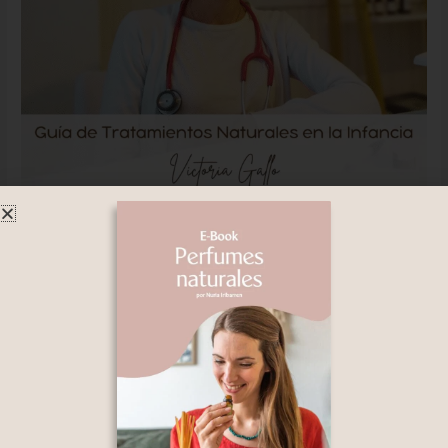
Manual “Guía de Tratamientos
Naturales en la Infancia”
Deja un comentario
/
Exclusivo Membresía
/
Nuria Iribarren
Ya puedes descargar el Manual de la Doctora Victoria Gallo,
pediatra y médica Ayurveda.
Leer más »