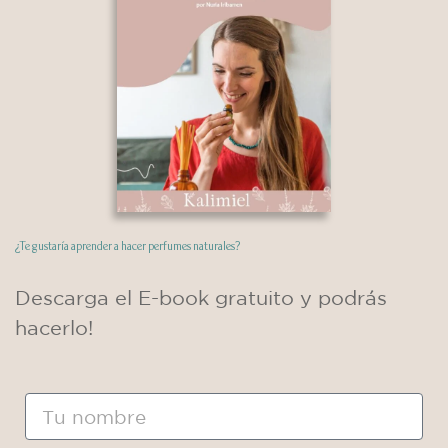
ustedes. Abrazo
Respuesta siguiente
→
¿Te gustaría aprender a hacer perfumes naturales?
NUESTROS CURSOS
SITIO
Descarga el E-book gratuito y podrás
Cursos Online
Sobre Kalimiel
hacerlo!
Cosmética Natural
Blog
Cosméticos Sólidos
Contacto
Maquillaje Natural
Preguntas Frecuentes
Nombre
Cosmética Capilar