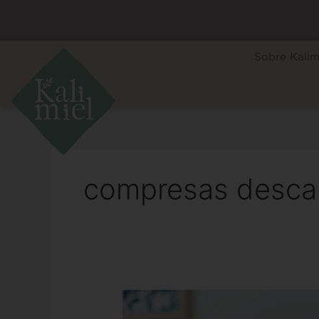
Ir
al
contenido
Sobre Kalim
compresas desca
Tampones
y