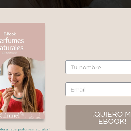
Nombre
Email
¡QUIERO M
EBOOK!
nder a hacer perfumes naturales?