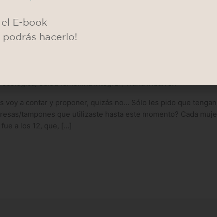
el E-book
y podrás hacerlo!
escartables, un peligro para la mujer 
 ecologíca
,
Salud femenina integral
/
Nuria Iribarren
es voy a contar y proponer, quizás no… Sólo les pido que tenga
compresas/tampones que utilizaste hasta este momento? Cada m
ue a los 12, que, […]