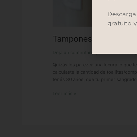
Descarga 
gratuito 
Tampones y toallitas d
Deja un comentario
/
Cosmética ética y
Quizás les parezca una locura lo que l
calculaste la cantidad de toallitas/
tenés 30 años, que tu primer sangrado f
Leer más »