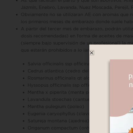
AE que facilitan el parto y que son abortivos: Aní
Jazmín, Enebro, Lavanda, Nuez Moscada, Perejil, 
Obviamente no se utilizaran AE con aromas que n
los primeros meses de embarazo donde suele haber
A partir del tercer mes de embarazo, podrán utili
dosis recomendadas) en forma de aceites de masaj
(siempre bajo supervisión de un profesional) la ma
que estarán prohibidos a lo largo de todo el emb
Salvia officinalis ssp officinalis (salvia oficinal)
Cedrus atlantica (cedro del Atlas)
Rosmarinus officinalis qt alcanfor (romero qimi
Hyssopus officinalis ssp officinalis (hisopo ofici
Mentha x piperita (menta piperita)
Lavandula stoechas (cantueso)
Mentha pulegium (poleo)
Eugenia caryophyllus (clavo de especie)
Satureja montana (ajedrea)
Origanum compactum (orégano)