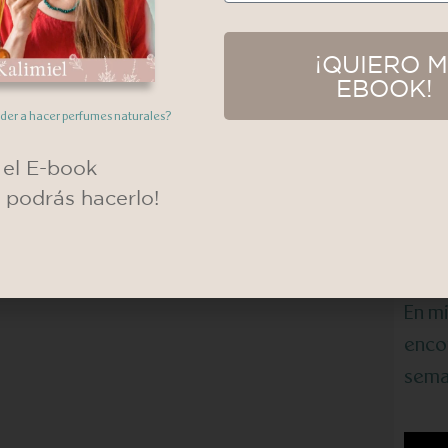
mol)
Lista 
¡QUIERO M
agosto
EBOOK!
¡Desc
Materi
nder a hacer perfumes naturales?
 geraniol)
Tu Pa
desafi
el E-book
mund
y podrás hacerlo!
Leer más
En m
enco
sema