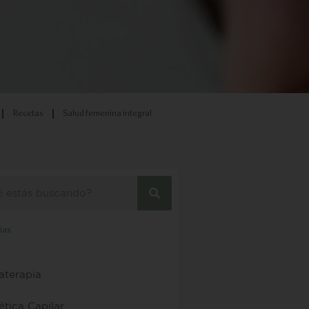
Recetas
Salud femenina integral
r
ías
terapia
tica Capilar