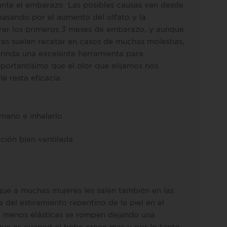
ante el embarazo. Las posibles causas van desde
pasando por el aumento del olfato y la
durar los primeros 3 meses de embarazo, y aunque
ras suelen recetar en casos de muchas molestias,
rinda una excelente herramienta para
mportantísimo que el olor que elijamos nos
 resta eficacia.
mano e inhalarlo
ción bien ventilada
ue a muchas mujeres les salen también en las
del estiramiento repentino de la piel en el
s y menos elásticas se rompen dejando una
 que es cuanod el bebe crece mas y por lo tanto