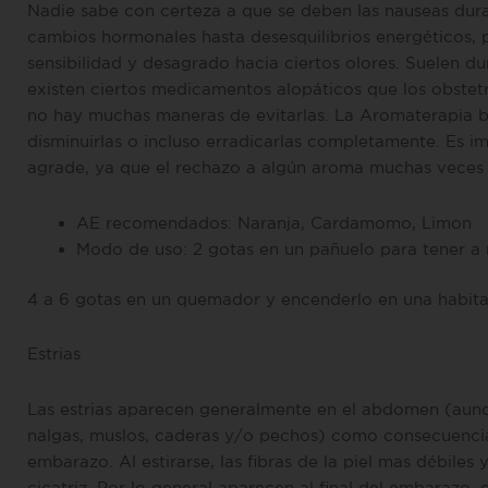
Nadie sabe con certeza a que se deben las nauseas dur
cambios hormonales hasta desesquilibrios energéticos, 
sensibilidad y desagrado hacia ciertos olores. Suelen 
existen ciertos medicamentos alopáticos que los obstet
no hay muchas maneras de evitarlas. La Aromaterapia b
disminuirlas o incluso erradicarlas completamente. Es i
agrade, ya que el rechazo a algún aroma muchas veces le
AE recomendados: Naranja, Cardamomo, Limon
Modo de uso: 2 gotas en un pañuelo para tener a 
4 a 6 gotas en un quemador y encenderlo en una habita
Estrias
Las estrias aparecen generalmente en el abdomen (aunq
nalgas, muslos, caderas y/o pechos) como consecuencia 
embarazo. Al estirarse, las fibras de la piel mas débile
cicatriz. Por lo general aparecen al final del embarazo,