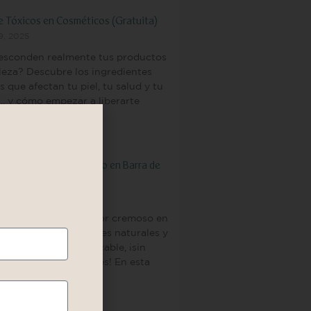
e Tóxicos en Cosméticos (Gratuita)
9, 2025
esconden realmente tus productos
leza? Descubre los ingredientes
s que afectan tu piel, tu salud y tu
… y cómo empezar a liberarte
 »
tu propio Rubor Cremoso en Barra de
Natural y Profesional!
3, 2025
de a formular un rubor cremoso en
 utilizando ingredientes naturales y
do un acabado impecable, ¡sin
os nocivos e irritantes! En esta
rclass aprenderás
 »