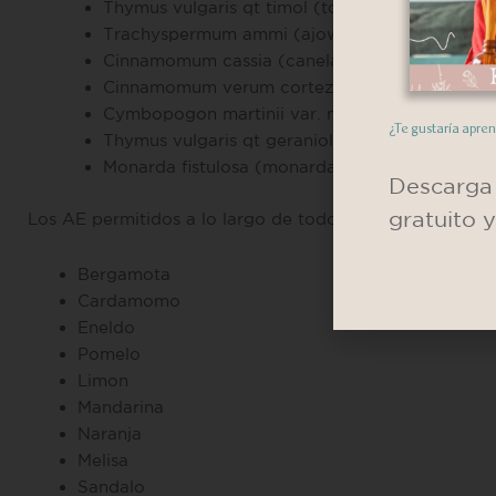
Thymus vulgaris qt timol (tomillo quimiotipo ti
Trachyspermum ammi (ajowan)
Cinnamomum cassia (canela de China)
Cinnamomum verum corteza (canela corteza)
Cymbopogon martinii var. motia (palmarosa)
¿Te gustaría apre
Thymus vulgaris qt geraniol (tomillo quimiotipo
Monarda fistulosa (monarda fistulosa)
Descarga 
gratuito 
Los AE permitidos a lo largo de todo el embarazo son:
Bergamota
Cardamomo
Eneldo
Pomelo
Limon
Mandarina
Naranja
Melisa
Sandalo