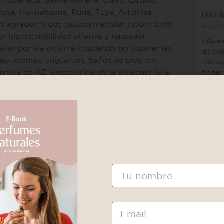
s, Albahaca, Salvia romana, Clavo, Eneldo,
Rosa, Hierbabuena, Ruda, Tuya, Artemisa.
Guía d
o agraden o que causen malestar (sobre todo
mayo 1
 hipersensibilidad olfativa y nauseas)
¿Qué 
zarse por via externa (cuidando no superar las
de bel
e, cremas, ungüentos, baños de pies, etc.
tóxico
yoría de AE, excepto los de la siguiente lista
hogar
arazo:
Leer más
¡Crea 
otipo alcanfor)
Forma 
marzo 
nal)
Apren
barra,
Nombre
logran
químic
Maste
Email
Leer más