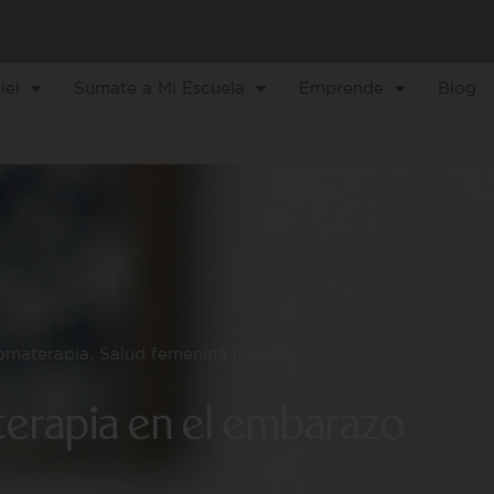
iel
Sumate a Mi Escuela
Emprende
Blog
omaterapia
,
Salud femenina integral
erapia en el embarazo