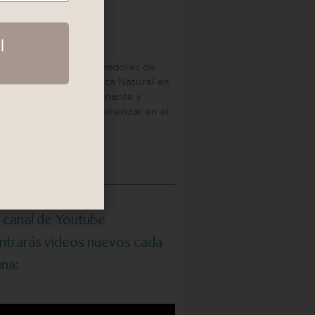
de Proveedores Mundial
I
 9, 2024
ubre los Mejores Proveedores de
a Prima para Cosmética Natural en
ís! Sabemos lo emocionante y
ante que puede ser comenzar en el
o
 »
i canal de Youtube
ntrarás videos nuevos cada
na: