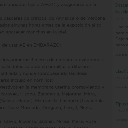
uimiotipados (sello AEQT) y asegurarse de la
Descar
Navid
e cascaras de cítricos, de Angélica o de Verbena
diciem
cados algunas horas antes de la exposición al sol
Una re
en aparecer manchas en la piel.
para m
Deja t
paso 
ra de usar AE en EMBARAZO:
Leer más
e los primeros 3 meses de embarazo evitaremos
, usándolos solo de en hornillos o difusores,
Clasifi
ventilada y nunca sobrepasando las dosis
mayo 2
se incluso en hornillos:
estivos en la membrana uterina promoviendo y
Leer más
caravea, Hisopo, Zanahoria, Mejorana, Mirra,
 (Salvia sclarea), Manzanilla, Lavanda (Lavandula
Tipos 
ebro, Nuez Moscada, Orégano, Perejil, Menta,
mayo 2
, Clavo, Incienso, Jazmín, Melisa, Mirra, Rosa
Leer más