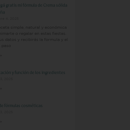
gá gratis mi fórmula de Crema sólida
eña
bre 4, 2025
ceta simple, natural y económica
imarte o regalar en estas fiestas.
us datos y recibirás la formula y el
a paso
 »
cación y función de los ingredientes
3, 2025
 »
de fórmulas cosméticas
3, 2025
 »