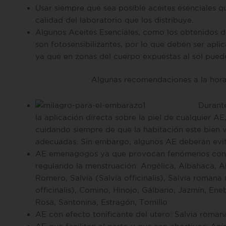
Usar siempre que sea posible aceites esenciales q
calidad del laboratorio que los distribuye.
Algunos Aceites Esenciales, como los obtenidos d
son fotosensibilizantes, por lo que deben ser apli
ya que en zonas del cuerpo expuestas al sol pued
Algunas recomendaciones a la ho
Durant
la aplicación directa sobre la piel de cualquier AE
cuidando siempre de que la habitación este bien 
adecuadas. Sin embargo, algunos AE deberán evitar
AE emenagogos ya que provocan fenómenos cong
regulando la menstruación: Angélica, Albahaca, Al
Romero, Salvia (Salvia officinalis), Salvia romana
officinalis), Comino, Hinojo, Gálbano, Jazmín, En
Rosa, Santonina, Estragón, Tomillo
AE con efecto tonificante del utero: Salvia romana