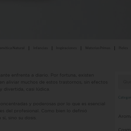
smética Natural
Infancias
Inspiraciones
Materias Primas
Pieles
te enfrenta a diario. Por fortuna, existen
Busca
 aliviar muchos de estos trastornos, sin efectos
 divertida, casi lúdica.
Categor
oncentradas y poderosas por lo que es esencial
s del profesional. Como bien lo definió
Aroma
sí, sino su dosis.
Cosmé