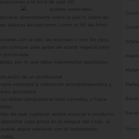
cauciones a la hora de usar AE:
Cosmé
licarse directamente sobre la piel ni sobre las
hay algunas excepciones, como el AE de árbol
Cosmé
ciales con la piel, las mucosas o con los ojos,
Infan
ués coloque unas gotas de aceite vegetal para
ón provocada.
Inspi
mables, por lo que debe mantenerlos apartados
Mater
indicación de un profesional.
Pieles
ropia voluntad la indicación aromaterapeutica y
iento aromático.
Recet
scos deben almacenarse bien cerrados, y fuera
niños.
Salud
ntes de usar cualquier aceite esencial o producto
 depositar unas gotas en el pliegue del codo. Si
 puede seguir adelante con el tratamiento.
Últimas
ciales.