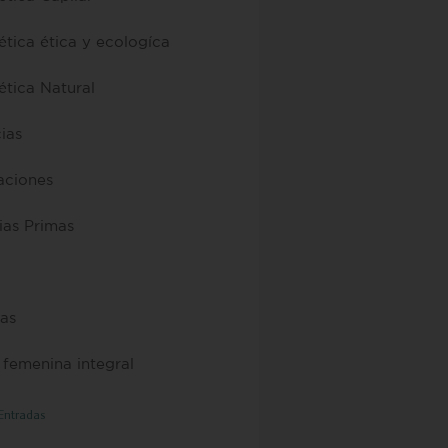
tica ética y ecologíca
tica Natural
cias
raciones
ias Primas
as
 femenina integral
 Entradas