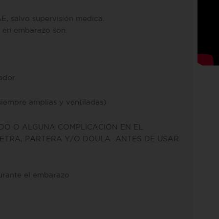
AE, salvo supervisión medica.
 en embarazo son:
tador
siempre amplias y ventiladas)
NDO O ALGUNA COMPLICACIÓN EN EL
ETRA, PARTERA Y/O DOULA ANTES DE USAR
urante el embarazo