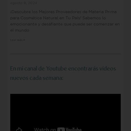
agosto 9, 2024
¡Descubre los Mejores Proveedores de Materia Prima
para Cosmética Natural en Tu País! Sabemos lo
emocionante y desafiante que puede ser comenzar en
el mundo
Leer más »
En mi canal de Youtube encontrarás videos
nuevos cada semana: