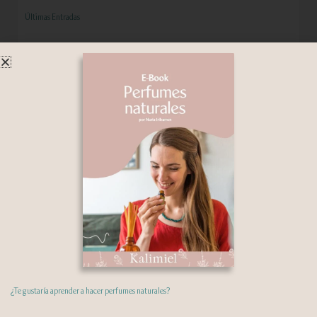
Últimas Entradas
Descargá gratis mi fórmula de Crema sólida Navideña
diciembre 4, 2025
Una receta simple, natural y económica para mimarte
o regalar en estas fiestas. Deja tus datos y recibirás la
formula y el paso a paso
Leer más »
Clasificación y función de los ingredientes
mayo 23, 2025
Leer más »
Tipos de fórmulas cosméticas
mayo 23, 2025
¿Te gustaría aprender a hacer perfumes naturales?
Leer más »