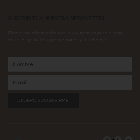
SUSCRIBITE A NUESTRA NEWSLETTER
¡Recibirás información exclusiva, recetas paso a paso,
recursos gratuitos, promociones y mucho más!
Nombre
Email
¡QUIERO SUSCRIBIRME!
I
F
Y