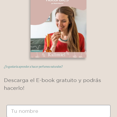
No te pierdas esta receta subida a mi
CANAL DE YOUTUBE que es mi
receta Favorita de Shampoo Sólido
Historias que inspiran La primer
historia
LEER MÁS »
septiembre 23, 2021
No hay comentarios
¿Te gustaría aprender a hacer perfumes naturales?
Buscar
Descarga el E-book gratuito y podrás
hacerlo!
Categorías
Nombre
Aromaterapia