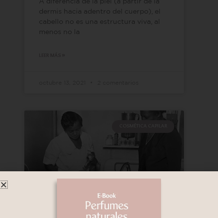
A diferencia de la piel (a partir de la
dermis hacia adentro del cuerpo), el
cabello no es una estructura viva, al
menos no la
LEER MÁS »
octubre 13, 2021
2 comentarios
COSMÉTICA CAPILAR
La mejor receta de shampoo sólido