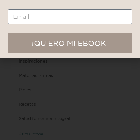
Cosmética Capilar
Email
Cosmética ética y ecologíca
Cosmética Natural
¡QUIERO MI EBOOK!
Infancias
Inspiraciones
Materias Primas
Pieles
Recetas
Salud femenina integral
Últimas Entradas