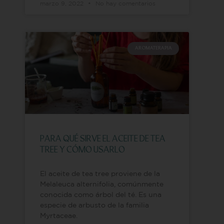
marzo 9, 2022
No hay comentarios
AROMATERAPIA
PARA QUÉ SIRVE EL ACEITE DE TEA
TREE Y CÓMO USARLO
El aceite de tea tree proviene de la
Melaleuca alternifolia, comúnmente
conocida como árbol del té. Es una
especie de arbusto de la familia
Myrtaceae.