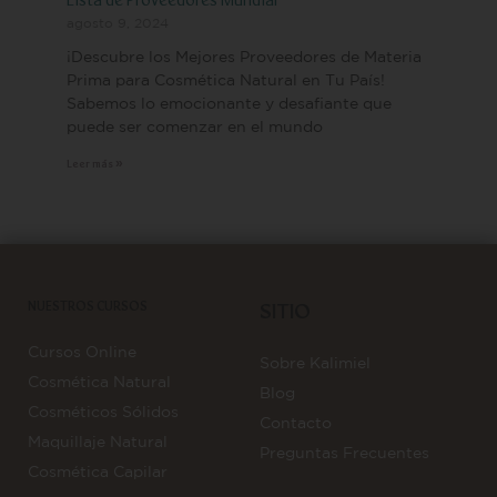
Lista de Proveedores Mundial
agosto 9, 2024
¡Descubre los Mejores Proveedores de Materia
Prima para Cosmética Natural en Tu País!
Sabemos lo emocionante y desafiante que
puede ser comenzar en el mundo
Leer más »
NUESTROS CURSOS
SITIO
Cursos Online
Sobre Kalimiel
Cosmética Natural
Blog
Cosméticos Sólidos
Contacto
Maquillaje Natural
Preguntas Frecuentes
Cosmética Capilar